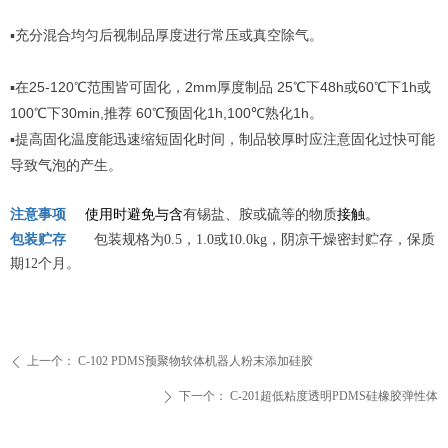
▪
充分混合均匀后视制品厚度进行常压或真空除气。
▪
25-120
2mm
25
48h
60
1h
在
℃范围皆可固化，
厚度制品
℃下
或
℃下
或
100
30min,
60
1h,100
1h
℃下
推荐
℃预固化
℃熟化
。
▪
提高固化温度能迅速缩短固化时间，制品较厚时应注意固化过快可能
导致气泡的产生。
注意事项
使用时避免与含
有锡盐、胺或硫等的物质
接触。
包装贮存
包装规格为0.5，1.0或10.0kg，阴凉干燥密封贮存
，保质
期12个月。
上一个：
C-102 PDMS预聚物软体机器人粉末添加硅胶
ꄴ
下一个：
C-201超低粘度透明PDMS硅橡胶弹性体
ꄲ