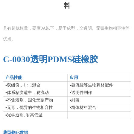
料
具有超低模量，硬度0A以下，易于成型，全透明、无毒生物相容性等
优点。
C-0030
透明PDMS硅橡胶
产品性能
应用
▪
▪
双组份，1：1混合
微流控等生物耗材配件
▪
▪
体系粘度适中，易流动
透明件制作
▪
▪
不含溶剂
，固化无副产物
封装
▪
▪
无毒，优异的生物相容性
粉体材料混合
▪
光学透明,
耐高低温
典型物化数据