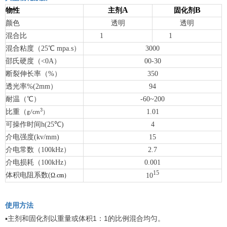
A
B
物性
主剂
固化剂
颜色
透明
透明
混合比
1
1
混合粘度（25
℃
mpa.s）
3000
邵氏硬度（<0A）
00-30
断裂伸长率（%）
350
透光率%(2mm）
94
耐温（℃）
-60~200
3
比重（
1.01
）
g/cm
可操作时间h(25
℃)
4
介电强度(kv/mm)
15
介电常数（100kHz）
2.7
介电损耗（100kHz）
0.001
15
体积电阻系数(
10
Ω
.cm
）
使用方法
▪
1
1
主剂和固化剂以重量或体积
：
的比例混合均匀。